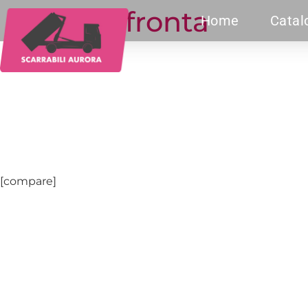
Confronta
Home
Catal
[compare]