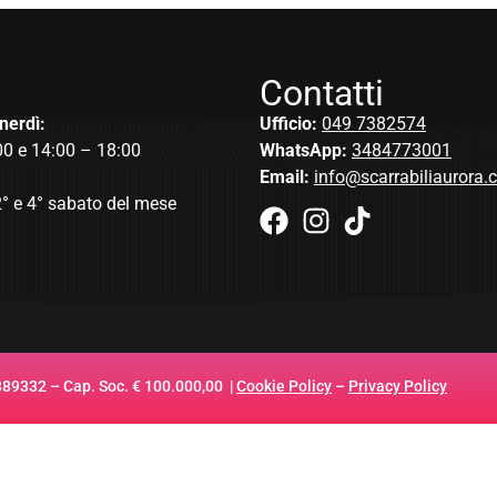
Contatti
nerdì:
Ufficio:
049 7382574
00 e 14:00 – 18:00
WhatsApp:
3484773001
Email:
info@scarrabiliaurora
2° e 4° sabato del mese
 389332 – Cap. Soc. € 100.000,00 |
Cookie Policy
–
Privacy Policy