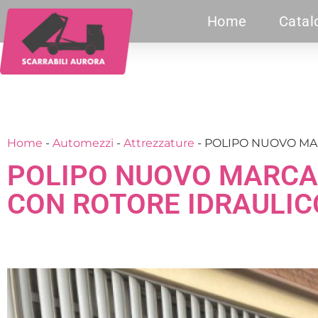
Home
Catal
Home
-
Automezzi
-
Attrezzature
-
POLIPO NUOVO MAR
POLIPO NUOVO MARCA 
CON ROTORE IDRAULIC