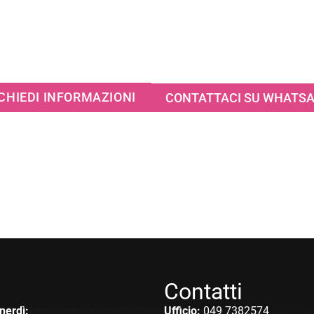
CHIEDI INFORMAZIONI
CONTATTACI SU WHATS
Contatti
nerdì:
Ufficio:
049 7382574