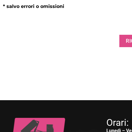
* salvo errori o omissioni
RI
Orari:
Lunedì – Ve