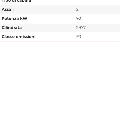
Tipo di cabina
1
Assali
2
Potenza kW
92
Cilindrata
2977
Classe emissioni
E3