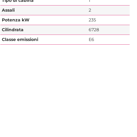
Tipo di cabina
1
Assali
2
Potenza kW
235
Cilindrata
6728
Classe emissioni
E6