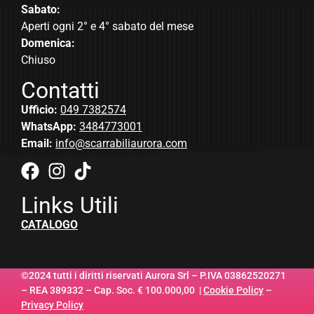
Sabato:
Aperti ogni 2° e 4° sabato del mese
Domenica:
Chiuso
Contatti
Ufficio:
049 7382574
WhatsApp:
3484773001
Email:
info@scarrabiliaurora.com
Links Utili
CATALOGO
©2024 tutti i diritti riservati Aurora Srl – P.IVA 03862520271
– REA 389332 – Cap. Soc. € 100.000,00 |
Cookie Policy
–
Privacy Policy